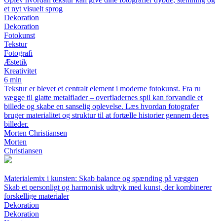
et nyt visuelt sprog
Dekoration
Dekoration
Fotokunst
Tekstur
Fotografi
Æstetik
Kreativitet
6 min
Tekstur er blevet et centralt element i moderne fotokunst. Fra ru
vægge til glatte metalflader – overfladernes spil kan forvandle et
billede og skabe en sanselig oplevelse. Læs hvordan fotografer
bruger materialitet og struktur til at fortælle historier gennem deres
billeder.
Morten Christiansen
Morten
Christiansen
Materialemix i kunsten: Skab balance og spænding på væggen
Skab et personligt og harmonisk udtryk med kunst, der kombinerer
forskellige materialer
Dekoration
Dekoration