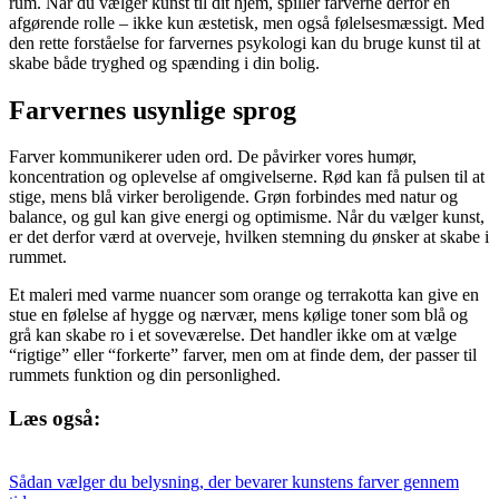
rum. Når du vælger kunst til dit hjem, spiller farverne derfor en
afgørende rolle – ikke kun æstetisk, men også følelsesmæssigt. Med
den rette forståelse for farvernes psykologi kan du bruge kunst til at
skabe både tryghed og spænding i din bolig.
Farvernes usynlige sprog
Farver kommunikerer uden ord. De påvirker vores humør,
koncentration og oplevelse af omgivelserne. Rød kan få pulsen til at
stige, mens blå virker beroligende. Grøn forbindes med natur og
balance, og gul kan give energi og optimisme. Når du vælger kunst,
er det derfor værd at overveje, hvilken stemning du ønsker at skabe i
rummet.
Et maleri med varme nuancer som orange og terrakotta kan give en
stue en følelse af hygge og nærvær, mens kølige toner som blå og
grå kan skabe ro i et soveværelse. Det handler ikke om at vælge
“rigtige” eller “forkerte” farver, men om at finde dem, der passer til
rummets funktion og din personlighed.
Læs også:
Sådan vælger du belysning, der bevarer kunstens farver gennem