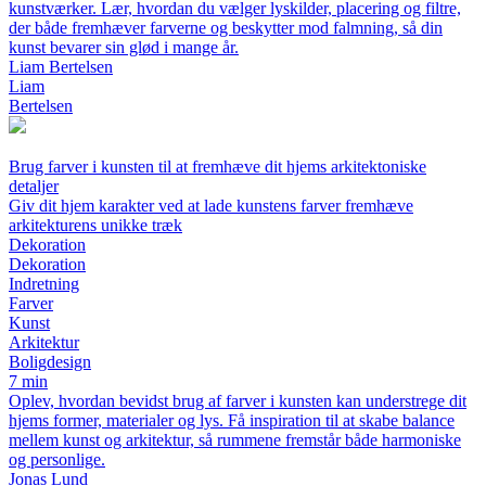
kunstværker. Lær, hvordan du vælger lyskilder, placering og filtre,
der både fremhæver farverne og beskytter mod falmning, så din
kunst bevarer sin glød i mange år.
Liam Bertelsen
Liam
Bertelsen
Brug farver i kunsten til at fremhæve dit hjems arkitektoniske
detaljer
Giv dit hjem karakter ved at lade kunstens farver fremhæve
arkitekturens unikke træk
Dekoration
Dekoration
Indretning
Farver
Kunst
Arkitektur
Boligdesign
7 min
Oplev, hvordan bevidst brug af farver i kunsten kan understrege dit
hjems former, materialer og lys. Få inspiration til at skabe balance
mellem kunst og arkitektur, så rummene fremstår både harmoniske
og personlige.
Jonas Lund