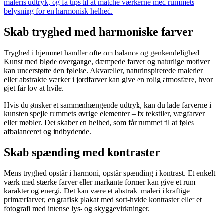
maleris udtryk, og få tips til at matche værkerne med rummets
belysning for en harmonisk helhed.
Skab tryghed med harmoniske farver
Tryghed i hjemmet handler ofte om balance og genkendelighed.
Kunst med bløde overgange, dæmpede farver og naturlige motiver
kan understøtte den følelse. Akvareller, naturinspirerede malerier
eller abstrakte værker i jordfarver kan give en rolig atmosfære, hvor
øjet får lov at hvile.
Hvis du ønsker et sammenhængende udtryk, kan du lade farverne i
kunsten spejle rummets øvrige elementer – fx tekstiler, vægfarver
eller møbler. Det skaber en helhed, som får rummet til at føles
afbalanceret og indbydende.
Skab spænding med kontraster
Mens tryghed opstår i harmoni, opstår spænding i kontrast. Et enkelt
værk med stærke farver eller markante former kan give et rum
karakter og energi. Det kan være et abstrakt maleri i kraftige
primærfarver, en grafisk plakat med sort-hvide kontraster eller et
fotografi med intense lys- og skyggevirkninger.