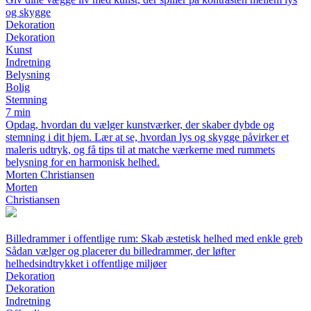
og skygge
Dekoration
Dekoration
Kunst
Indretning
Belysning
Bolig
Stemning
7 min
Opdag, hvordan du vælger kunstværker, der skaber dybde og
stemning i dit hjem. Lær at se, hvordan lys og skygge påvirker et
maleris udtryk, og få tips til at matche værkerne med rummets
belysning for en harmonisk helhed.
Morten Christiansen
Morten
Christiansen
Billedrammer i offentlige rum: Skab æstetisk helhed med enkle greb
Sådan vælger og placerer du billedrammer, der løfter
helhedsindtrykket i offentlige miljøer
Dekoration
Dekoration
Indretning