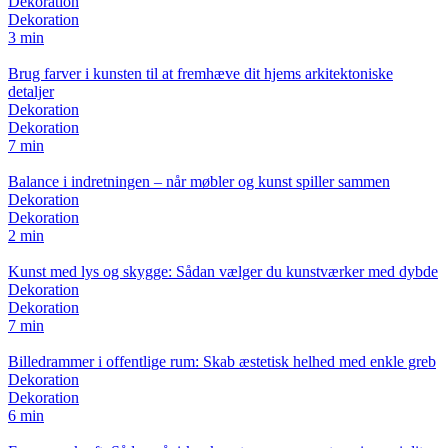
Dekoration
Dekoration
3 min
Brug farver i kunsten til at fremhæve dit hjems arkitektoniske
detaljer
Dekoration
Dekoration
7 min
Balance i indretningen – når møbler og kunst spiller sammen
Dekoration
Dekoration
2 min
Kunst med lys og skygge: Sådan vælger du kunstværker med dybde
Dekoration
Dekoration
7 min
Billedrammer i offentlige rum: Skab æstetisk helhed med enkle greb
Dekoration
Dekoration
6 min