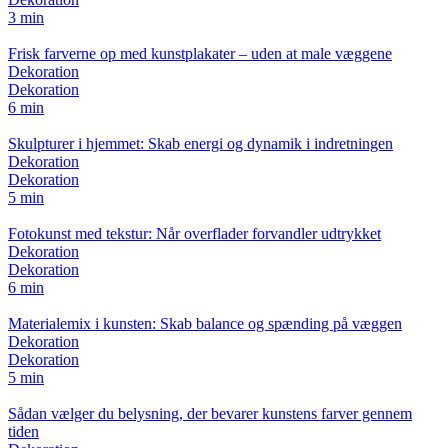
3 min
Frisk farverne op med kunstplakater – uden at male væggene
Dekoration
Dekoration
6 min
Skulpturer i hjemmet: Skab energi og dynamik i indretningen
Dekoration
Dekoration
5 min
Fotokunst med tekstur: Når overflader forvandler udtrykket
Dekoration
Dekoration
6 min
Materialemix i kunsten: Skab balance og spænding på væggen
Dekoration
Dekoration
5 min
Sådan vælger du belysning, der bevarer kunstens farver gennem
tiden