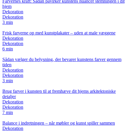
Farvernes kraft: Sådan påvirker kunstens nuancer stemningen i dit
hjem
Dekoration
Dekoration
3 min
Frisk farverne op med kunstplakater – uden at male væggene
Dekoration
Dekoration
6 min
Sådan vælger du belysning, der bevarer kunstens farver gennem
tiden
Dekoration
Dekoration
3 min
Brug farver i kunsten til at fremhæve dit hjems arkitektoniske
detaljer
Dekoration
Dekoration
7 min
Balance i indretningen – når møbler og kunst spiller sammen
Dekoration