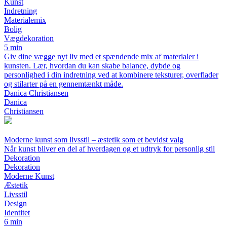
Kunst
Indretning
Materialemix
Bolig
Vægdekoration
5 min
Giv dine vægge nyt liv med et spændende mix af materialer i
kunsten. Lær, hvordan du kan skabe balance, dybde og
personlighed i din indretning ved at kombinere teksturer, overflader
og stilarter på en gennemtænkt måde.
Danica Christiansen
Danica
Christiansen
Moderne kunst som livsstil – æstetik som et bevidst valg
Når kunst bliver en del af hverdagen og et udtryk for personlig stil
Dekoration
Dekoration
Moderne Kunst
Æstetik
Livsstil
Design
Identitet
6 min