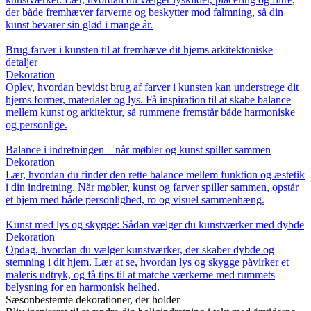
der både fremhæver farverne og beskytter mod falmning, så din
kunst bevarer sin glød i mange år.
Brug farver i kunsten til at fremhæve dit hjems arkitektoniske
detaljer
Dekoration
Oplev, hvordan bevidst brug af farver i kunsten kan understrege dit
hjems former, materialer og lys. Få inspiration til at skabe balance
mellem kunst og arkitektur, så rummene fremstår både harmoniske
og personlige.
Balance i indretningen – når møbler og kunst spiller sammen
Dekoration
Lær, hvordan du finder den rette balance mellem funktion og æstetik
i din indretning. Når møbler, kunst og farver spiller sammen, opstår
et hjem med både personlighed, ro og visuel sammenhæng.
Kunst med lys og skygge: Sådan vælger du kunstværker med dybde
Dekoration
Opdag, hvordan du vælger kunstværker, der skaber dybde og
stemning i dit hjem. Lær at se, hvordan lys og skygge påvirker et
maleris udtryk, og få tips til at matche værkerne med rummets
belysning for en harmonisk helhed.
Sæsonbestemte dekorationer, der holder