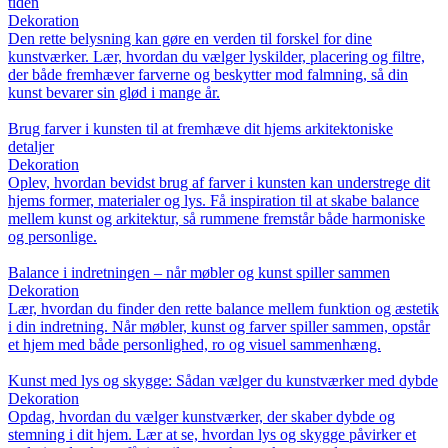
tiden
Dekoration
Den rette belysning kan gøre en verden til forskel for dine
kunstværker. Lær, hvordan du vælger lyskilder, placering og filtre,
der både fremhæver farverne og beskytter mod falmning, så din
kunst bevarer sin glød i mange år.
Brug farver i kunsten til at fremhæve dit hjems arkitektoniske
detaljer
Dekoration
Oplev, hvordan bevidst brug af farver i kunsten kan understrege dit
hjems former, materialer og lys. Få inspiration til at skabe balance
mellem kunst og arkitektur, så rummene fremstår både harmoniske
og personlige.
Balance i indretningen – når møbler og kunst spiller sammen
Dekoration
Lær, hvordan du finder den rette balance mellem funktion og æstetik
i din indretning. Når møbler, kunst og farver spiller sammen, opstår
et hjem med både personlighed, ro og visuel sammenhæng.
Kunst med lys og skygge: Sådan vælger du kunstværker med dybde
Dekoration
Opdag, hvordan du vælger kunstværker, der skaber dybde og
stemning i dit hjem. Lær at se, hvordan lys og skygge påvirker et