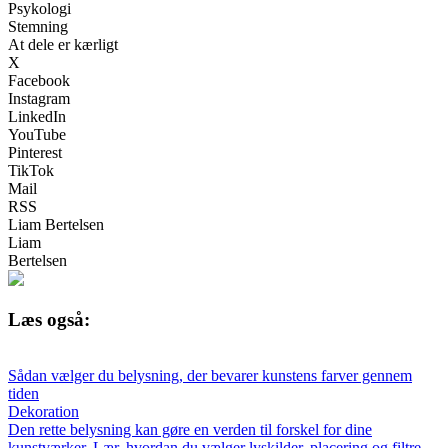
Psykologi
Stemning
At dele er kærligt
X
Facebook
Instagram
LinkedIn
YouTube
Pinterest
TikTok
Mail
RSS
Liam Bertelsen
Liam
Bertelsen
Læs også:
Sådan vælger du belysning, der bevarer kunstens farver gennem
tiden
Dekoration
Den rette belysning kan gøre en verden til forskel for dine
kunstværker. Lær, hvordan du vælger lyskilder, placering og filtre,