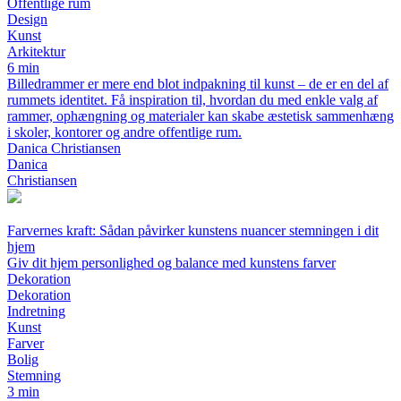
Offentlige rum
Design
Kunst
Arkitektur
6 min
Billedrammer er mere end blot indpakning til kunst – de er en del af
rummets identitet. Få inspiration til, hvordan du med enkle valg af
rammer, ophængning og materialer kan skabe æstetisk sammenhæng
i skoler, kontorer og andre offentlige rum.
Danica Christiansen
Danica
Christiansen
Farvernes kraft: Sådan påvirker kunstens nuancer stemningen i dit
hjem
Giv dit hjem personlighed og balance med kunstens farver
Dekoration
Dekoration
Indretning
Kunst
Farver
Bolig
Stemning
3 min