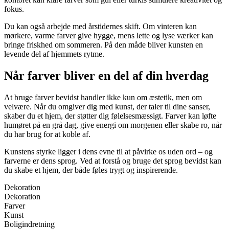
fokus.
Du kan også arbejde med årstidernes skift. Om vinteren kan
mørkere, varme farver give hygge, mens lette og lyse værker kan
bringe friskhed om sommeren. På den måde bliver kunsten en
levende del af hjemmets rytme.
Når farver bliver en del af din hverdag
At bruge farver bevidst handler ikke kun om æstetik, men om
velvære. Når du omgiver dig med kunst, der taler til dine sanser,
skaber du et hjem, der støtter dig følelsesmæssigt. Farver kan løfte
humøret på en grå dag, give energi om morgenen eller skabe ro, når
du har brug for at koble af.
Kunstens styrke ligger i dens evne til at påvirke os uden ord – og
farverne er dens sprog. Ved at forstå og bruge det sprog bevidst kan
du skabe et hjem, der både føles trygt og inspirerende.
Dekoration
Dekoration
Farver
Kunst
Boligindretning