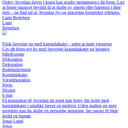
Oplev, hvordan farver i kunst kan ændre stemningen i dit hjem. Lær
at bruge nuancer bevidst til at skabe ro, energi eller harmoni i dine
rum – og find ud af, hvordan lys og placering forstærker effekten.
Liam Bertelsen
Liam
Bertelsen
Frisk farverne op med kunstplakater – uden at male væggene
Giv dit hjem nyt liv med farverige kunstplakater og kreative
billedvægge
Dekoration
Dekoration
Boligindretning
Kunstplakater
Vægdekoration
Hjem
Design
6 min
Få inspiration til, hvordan du nemt kan forny din bolig med
kunstplakater i smukke farver og motiver. Uden maling og store
projekter kan du skabe en personlig stemning, der passer til både
årstid og humør.
Jonas Lund
Jonas