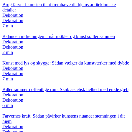
Brug farver i kunsten til at fremhæve dit hjems arkitektoniske
detaljer
Dekoration
Dekoration
7 min
Balance i indretningen – når møbler og kunst spiller sammen
Dekoration
Dekoration
2 min
Kunst med lys og skygge: Sådan vælger du kunstværker med dybde
Dekoration
Dekoration
7 min
Billedrammer i offentlige rum: Skab æstetisk helhed med enkle greb
Dekoration
Dekoration
6 min
Farvernes kraft: Sådan påvirker kunstens nuancer stemningen i dit
hjem
Dekoration
Dekoration