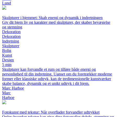
Lund
Skulpturer i hjemmet: Skab energi og dynamik i indretningen
Giv dit hjem liv og karakter med skulpturer, der skaber bevægelse
og stemning
Dekoration
Dekoration
Indretning
Skulpturer
Bolig
Kunst
Design
5 min
Skulpturer kan forvandle et rum og tilføre både energi og
personlighed til din indretning. Uanset om du foretrækker moderne
former eller klassiske udtryk, kan de tredimensionelle kunstværker
skabe balance, dynamik og et unikt udtryk i dit hjem.
Marc Harboe
Marc
Harboe
Fotokunst med tekstur: Når overflader forvandler udtrykket
Oplev hvordan tekstur kan give dine fotografier dybde, stemning og