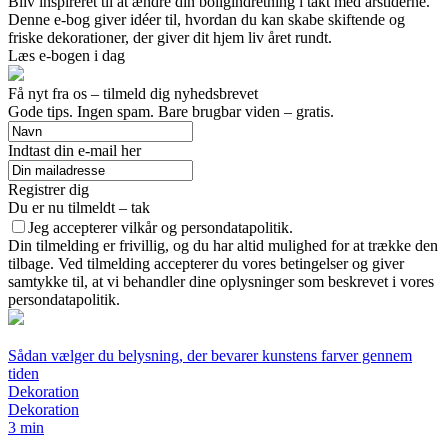
Bliv inspireret til at ændre din boligindretning i takt med årstiderne.
Denne e-bog giver idéer til, hvordan du kan skabe skiftende og
friske dekorationer, der giver dit hjem liv året rundt.
Læs e-bogen i dag
Få nyt fra os – tilmeld dig nyhedsbrevet
Gode tips. Ingen spam. Bare brugbar viden – gratis.
Indtast din e-mail her
Registrer dig
Du er nu tilmeldt – tak
Jeg accepterer vilkår og persondatapolitik.
Din tilmelding er frivillig, og du har altid mulighed for at trække den
tilbage. Ved tilmelding accepterer du vores betingelser og giver
samtykke til, at vi behandler dine oplysninger som beskrevet i vores
persondatapolitik.
Sådan vælger du belysning, der bevarer kunstens farver gennem
tiden
Dekoration
Dekoration
3 min