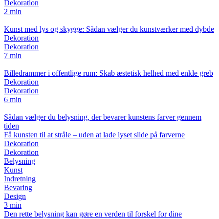
Dekoration
2 min
Kunst med lys og skygge: Sådan vælger du kunstværker med dybde
Dekoration
Dekoration
7 min
Billedrammer i offentlige rum: Skab æstetisk helhed med enkle greb
Dekoration
Dekoration
6 min
Sådan vælger du belysning, der bevarer kunstens farver gennem
tiden
Få kunsten til at stråle – uden at lade lyset slide på farverne
Dekoration
Dekoration
Belysning
Kunst
Indretning
Bevaring
Design
3 min
Den rette belysning kan gøre en verden til forskel for dine