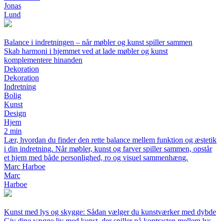
Jonas
Lund
Balance i indretningen – når møbler og kunst spiller sammen
Skab harmoni i hjemmet ved at lade møbler og kunst
komplementere hinanden
Dekoration
Dekoration
Indretning
Bolig
Kunst
Design
Hjem
2 min
Lær, hvordan du finder den rette balance mellem funktion og æstetik
i din indretning. Når møbler, kunst og farver spiller sammen, opstår
et hjem med både personlighed, ro og visuel sammenhæng.
Marc Harboe
Marc
Harboe
Kunst med lys og skygge: Sådan vælger du kunstværker med dybde
Giv dine vægge liv med kunst, der spiller på kontrasten mellem lys