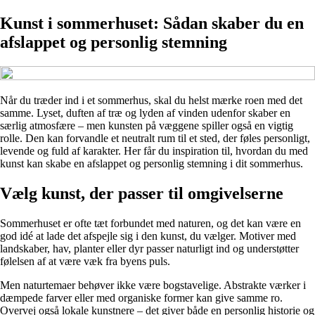
Kunst i sommerhuset: Sådan skaber du en
afslappet og personlig stemning
Når du træder ind i et sommerhus, skal du helst mærke roen med det
samme. Lyset, duften af træ og lyden af vinden udenfor skaber en
særlig atmosfære – men kunsten på væggene spiller også en vigtig
rolle. Den kan forvandle et neutralt rum til et sted, der føles personligt,
levende og fuld af karakter. Her får du inspiration til, hvordan du med
kunst kan skabe en afslappet og personlig stemning i dit sommerhus.
Vælg kunst, der passer til omgivelserne
Sommerhuset er ofte tæt forbundet med naturen, og det kan være en
god idé at lade det afspejle sig i den kunst, du vælger. Motiver med
landskaber, hav, planter eller dyr passer naturligt ind og understøtter
følelsen af at være væk fra byens puls.
Men naturtemaer behøver ikke være bogstavelige. Abstrakte værker i
dæmpede farver eller med organiske former kan give samme ro.
Overvej også lokale kunstnere – det giver både en personlig historie og