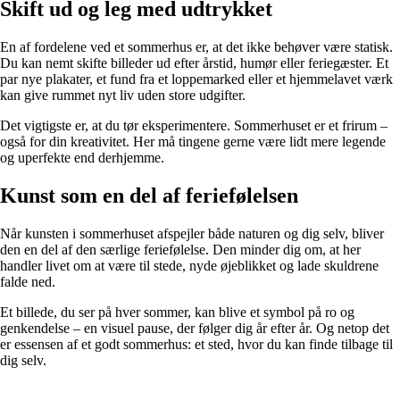
Skift ud og leg med udtrykket
En af fordelene ved et sommerhus er, at det ikke behøver være statisk.
Du kan nemt skifte billeder ud efter årstid, humør eller feriegæster. Et
par nye plakater, et fund fra et loppemarked eller et hjemmelavet værk
kan give rummet nyt liv uden store udgifter.
Det vigtigste er, at du tør eksperimentere. Sommerhuset er et frirum –
også for din kreativitet. Her må tingene gerne være lidt mere legende
og uperfekte end derhjemme.
Kunst som en del af feriefølelsen
Når kunsten i sommerhuset afspejler både naturen og dig selv, bliver
den en del af den særlige feriefølelse. Den minder dig om, at her
handler livet om at være til stede, nyde øjeblikket og lade skuldrene
falde ned.
Et billede, du ser på hver sommer, kan blive et symbol på ro og
genkendelse – en visuel pause, der følger dig år efter år. Og netop det
er essensen af et godt sommerhus: et sted, hvor du kan finde tilbage til
dig selv.