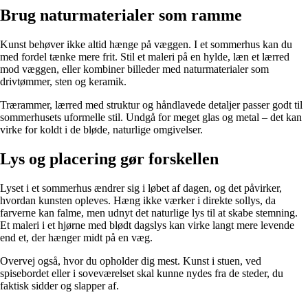
Brug naturmaterialer som ramme
Kunst behøver ikke altid hænge på væggen. I et sommerhus kan du
med fordel tænke mere frit. Stil et maleri på en hylde, læn et lærred
mod væggen, eller kombiner billeder med naturmaterialer som
drivtømmer, sten og keramik.
Trærammer, lærred med struktur og håndlavede detaljer passer godt til
sommerhusets uformelle stil. Undgå for meget glas og metal – det kan
virke for koldt i de bløde, naturlige omgivelser.
Lys og placering gør forskellen
Lyset i et sommerhus ændrer sig i løbet af dagen, og det påvirker,
hvordan kunsten opleves. Hæng ikke værker i direkte sollys, da
farverne kan falme, men udnyt det naturlige lys til at skabe stemning.
Et maleri i et hjørne med blødt dagslys kan virke langt mere levende
end et, der hænger midt på en væg.
Overvej også, hvor du opholder dig mest. Kunst i stuen, ved
spisebordet eller i soveværelset skal kunne nydes fra de steder, du
faktisk sidder og slapper af.