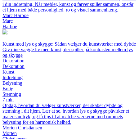
i din indretning. Når møbler, kunst og farver spiller sammen, opstår
et hjem med både personlighed, ro og visuel sammenhæng.
Marc Harboe
Marc
Harboe
Kunst med lys og skygge: Sådan vælger du kunstværker med dybde
Giv dine vægge liv med kunst, der spiller på kontrasten mellem lys
og skygge
Dekoration
Dekoration
Kunst
Indretning
Belysning
Bolig
Stemning
7 min
Opdag, hvordan du vælger kunstværker, der skaber dybde og
stemning i dit hjem. Lær at se, hvordan lys og skygge påvirker et
maleris udtryk, og få tips til at matche værkerne med rummets
belysning for en harmonisk helhed.
Morten Christiansen
Morten
Christiansen