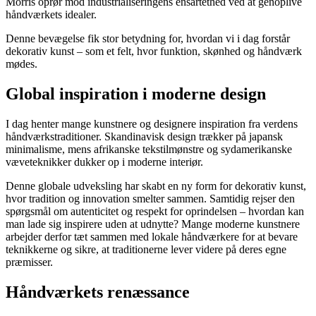
Morris oprør mod industrialiseringens ensartethed ved at genoplive
håndværkets idealer.
Denne bevægelse fik stor betydning for, hvordan vi i dag forstår
dekorativ kunst – som et felt, hvor funktion, skønhed og håndværk
mødes.
Global inspiration i moderne design
I dag henter mange kunstnere og designere inspiration fra verdens
håndværkstraditioner. Skandinavisk design trækker på japansk
minimalisme, mens afrikanske tekstilmønstre og sydamerikanske
væveteknikker dukker op i moderne interiør.
Denne globale udveksling har skabt en ny form for dekorativ kunst,
hvor tradition og innovation smelter sammen. Samtidig rejser den
spørgsmål om autenticitet og respekt for oprindelsen – hvordan kan
man lade sig inspirere uden at udnytte? Mange moderne kunstnere
arbejder derfor tæt sammen med lokale håndværkere for at bevare
teknikkerne og sikre, at traditionerne lever videre på deres egne
præmisser.
Håndværkets renæssance