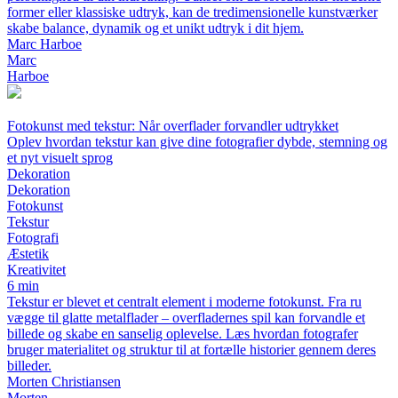
former eller klassiske udtryk, kan de tredimensionelle kunstværker
skabe balance, dynamik og et unikt udtryk i dit hjem.
Marc Harboe
Marc
Harboe
Fotokunst med tekstur: Når overflader forvandler udtrykket
Oplev hvordan tekstur kan give dine fotografier dybde, stemning og
et nyt visuelt sprog
Dekoration
Dekoration
Fotokunst
Tekstur
Fotografi
Æstetik
Kreativitet
6 min
Tekstur er blevet et centralt element i moderne fotokunst. Fra ru
vægge til glatte metalflader – overfladernes spil kan forvandle et
billede og skabe en sanselig oplevelse. Læs hvordan fotografer
bruger materialitet og struktur til at fortælle historier gennem deres
billeder.
Morten Christiansen
Morten