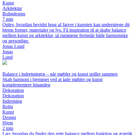
Kunst
Arkitektur
Boligdesign
7 min
Oplev, hvordan bevidst brug af farver i kunsten kan understrege dit
hjems former, materialer og lys. Få inspiration til at skabe balance
mellem kunst og arkitektur, så rummene fremstår både harmoniske
og personlige.
Jonas Lund
Jonas
Lund
Balance i indretningen – når møbler og kunst spiller sammen
Skab harmoni i hjemmet ved at lade møbler og kunst
komplementere hinanden
Dekoration
Dekoration
Indretning
Bolig
Kunst
Design
Hjem
2 min
Lær, hvordan du finder den rette balance mellem funktion og æstetik