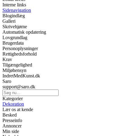
Interne links
Sidenavigation
Blogindlæg
Galleri
Skrivehjørne
Automatisk opdatering
Lovgrundlag
Brugerdata
Personoplysninger
Rettighedsforhold
Krav
Tilgængelighed
Miljøhensyn
IndretMedKunst.dk
Saro
support@saro.dk
Kategorier
Dekoration
Lær os at kende
Besked
Presseinfo
Annoncer
Min side