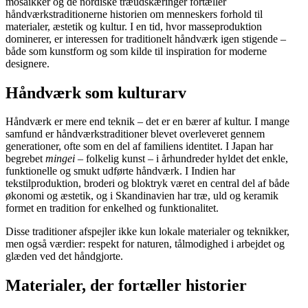
mosaikker og de nordiske træudskæringer fortæller
håndværkstraditionerne historien om menneskers forhold til
materialer, æstetik og kultur. I en tid, hvor masseproduktion
dominerer, er interessen for traditionelt håndværk igen stigende –
både som kunstform og som kilde til inspiration for moderne
designere.
Håndværk som kulturarv
Håndværk er mere end teknik – det er en bærer af kultur. I mange
samfund er håndværkstraditioner blevet overleveret gennem
generationer, ofte som en del af familiens identitet. I Japan har
begrebet
mingei
– folkelig kunst – i århundreder hyldet det enkle,
funktionelle og smukt udførte håndværk. I Indien har
tekstilproduktion, broderi og bloktryk været en central del af både
økonomi og æstetik, og i Skandinavien har træ, uld og keramik
formet en tradition for enkelhed og funktionalitet.
Disse traditioner afspejler ikke kun lokale materialer og teknikker,
men også værdier: respekt for naturen, tålmodighed i arbejdet og
glæden ved det håndgjorte.
Materialer, der fortæller historier