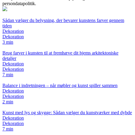
persondatapolitik.
Sådan vælger du belysning, der bevarer kunstens farver gennem
tiden
Dekoration
Dekoration
3 min
Brug farver i kunsten til at fremhæve dit hjems arkitektoniske
detaljer
Dekoration
Dekoration
7 min
Balance i indretningen – når møbler og kunst spiller sammen
Dekoration
Dekoration
2 min
Kunst med lys og skygge: Sådan vælger du kunstværker med dybde
Dekoration
Dekoration
7 min