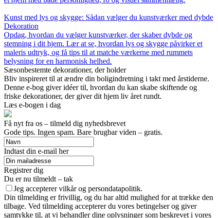
Kunst med lys og skygge: Sådan vælger du kunstværker med dybde
Dekoration
Opdag, hvordan du vælger kunstværker, der skaber dybde og
stemning i dit hjem. Lær at se, hvordan lys og skygge påvirker et
maleris udtryk, og få tips til at matche værkerne med rummets
belysning for en harmonisk helhed.
Sæsonbestemte dekorationer, der holder
Bliv inspireret til at ændre din boligindretning i takt med årstiderne.
Denne e-bog giver idéer til, hvordan du kan skabe skiftende og
friske dekorationer, der giver dit hjem liv året rundt.
Læs e-bogen i dag
Få nyt fra os – tilmeld dig nyhedsbrevet
Gode tips. Ingen spam. Bare brugbar viden – gratis.
Indtast din e-mail her
Registrer dig
Du er nu tilmeldt – tak
Jeg accepterer vilkår og persondatapolitik.
Din tilmelding er frivillig, og du har altid mulighed for at trække den
tilbage. Ved tilmelding accepterer du vores betingelser og giver
samtykke til, at vi behandler dine oplysninger som beskrevet i vores