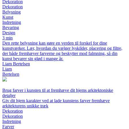
Dekoration
Dekoration
Belysning
Kunst
Indretning
Bevaring
Design
3 min
Den rette belysning kan gøre en verden til forskel for dine
kunstværker. Lær, hvordan du vælger lyskilder, placering og filtre,
der både fremhæver farverne og beskytter mod falmning, så din
kunst bevarer sin glød i mange år.
Liam Bertelsen
Liam
Bertelsen
Brug farver i kunsten til at fremhæve dit hjems arkitektoniske
detaljer
Giv dit hjem karakter ved at lade kunstens farver fremhæve
arkitekturens unikke træk
Dekoration
Dekoration
Indretning
Farver