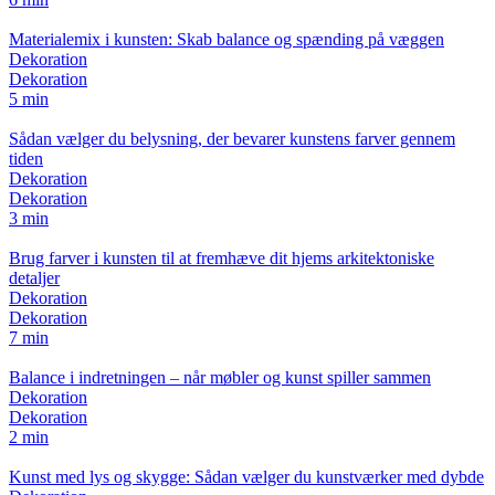
Materialemix i kunsten: Skab balance og spænding på væggen
Dekoration
Dekoration
5 min
Sådan vælger du belysning, der bevarer kunstens farver gennem
tiden
Dekoration
Dekoration
3 min
Brug farver i kunsten til at fremhæve dit hjems arkitektoniske
detaljer
Dekoration
Dekoration
7 min
Balance i indretningen – når møbler og kunst spiller sammen
Dekoration
Dekoration
2 min
Kunst med lys og skygge: Sådan vælger du kunstværker med dybde