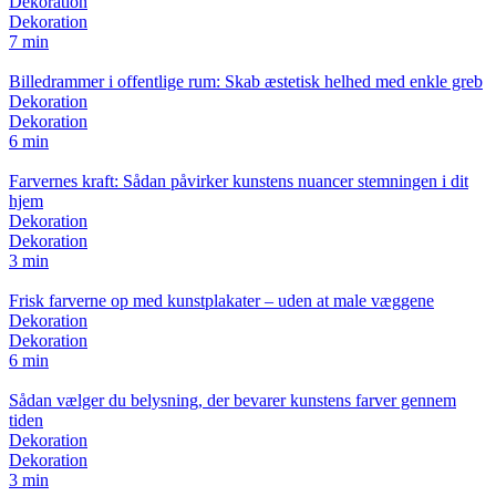
Dekoration
Dekoration
7 min
Billedrammer i offentlige rum: Skab æstetisk helhed med enkle greb
Dekoration
Dekoration
6 min
Farvernes kraft: Sådan påvirker kunstens nuancer stemningen i dit
hjem
Dekoration
Dekoration
3 min
Frisk farverne op med kunstplakater – uden at male væggene
Dekoration
Dekoration
6 min
Sådan vælger du belysning, der bevarer kunstens farver gennem
tiden
Dekoration
Dekoration
3 min