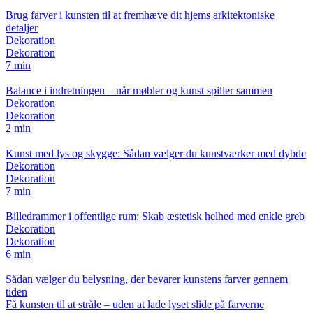
Brug farver i kunsten til at fremhæve dit hjems arkitektoniske
detaljer
Dekoration
Dekoration
7 min
Balance i indretningen – når møbler og kunst spiller sammen
Dekoration
Dekoration
2 min
Kunst med lys og skygge: Sådan vælger du kunstværker med dybde
Dekoration
Dekoration
7 min
Billedrammer i offentlige rum: Skab æstetisk helhed med enkle greb
Dekoration
Dekoration
6 min
Sådan vælger du belysning, der bevarer kunstens farver gennem
tiden
Få kunsten til at stråle – uden at lade lyset slide på farverne