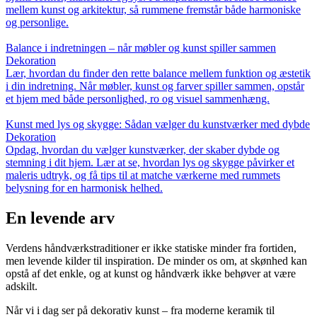
mellem kunst og arkitektur, så rummene fremstår både harmoniske
og personlige.
Balance i indretningen – når møbler og kunst spiller sammen
Dekoration
Lær, hvordan du finder den rette balance mellem funktion og æstetik
i din indretning. Når møbler, kunst og farver spiller sammen, opstår
et hjem med både personlighed, ro og visuel sammenhæng.
Kunst med lys og skygge: Sådan vælger du kunstværker med dybde
Dekoration
Opdag, hvordan du vælger kunstværker, der skaber dybde og
stemning i dit hjem. Lær at se, hvordan lys og skygge påvirker et
maleris udtryk, og få tips til at matche værkerne med rummets
belysning for en harmonisk helhed.
En levende arv
Verdens håndværkstraditioner er ikke statiske minder fra fortiden,
men levende kilder til inspiration. De minder os om, at skønhed kan
opstå af det enkle, og at kunst og håndværk ikke behøver at være
adskilt.
Når vi i dag ser på dekorativ kunst – fra moderne keramik til