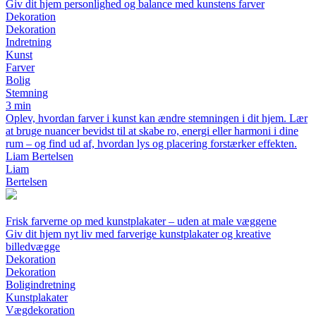
Giv dit hjem personlighed og balance med kunstens farver
Dekoration
Dekoration
Indretning
Kunst
Farver
Bolig
Stemning
3 min
Oplev, hvordan farver i kunst kan ændre stemningen i dit hjem. Lær
at bruge nuancer bevidst til at skabe ro, energi eller harmoni i dine
rum – og find ud af, hvordan lys og placering forstærker effekten.
Liam Bertelsen
Liam
Bertelsen
Frisk farverne op med kunstplakater – uden at male væggene
Giv dit hjem nyt liv med farverige kunstplakater og kreative
billedvægge
Dekoration
Dekoration
Boligindretning
Kunstplakater
Vægdekoration