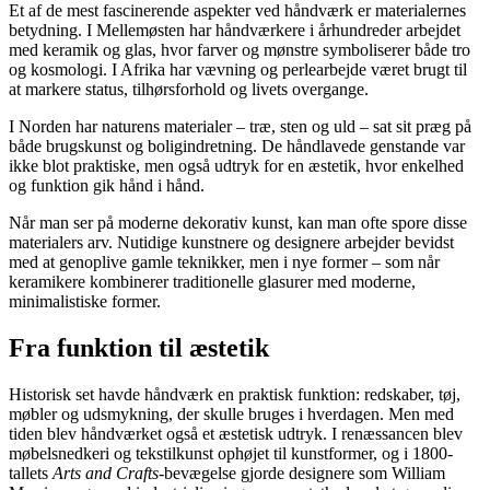
Et af de mest fascinerende aspekter ved håndværk er materialernes
betydning. I Mellemøsten har håndværkere i århundreder arbejdet
med keramik og glas, hvor farver og mønstre symboliserer både tro
og kosmologi. I Afrika har vævning og perlearbejde været brugt til
at markere status, tilhørsforhold og livets overgange.
I Norden har naturens materialer – træ, sten og uld – sat sit præg på
både brugskunst og boligindretning. De håndlavede genstande var
ikke blot praktiske, men også udtryk for en æstetik, hvor enkelhed
og funktion gik hånd i hånd.
Når man ser på moderne dekorativ kunst, kan man ofte spore disse
materialers arv. Nutidige kunstnere og designere arbejder bevidst
med at genoplive gamle teknikker, men i nye former – som når
keramikere kombinerer traditionelle glasurer med moderne,
minimalistiske former.
Fra funktion til æstetik
Historisk set havde håndværk en praktisk funktion: redskaber, tøj,
møbler og udsmykning, der skulle bruges i hverdagen. Men med
tiden blev håndværket også et æstetisk udtryk. I renæssancen blev
møbelsnedkeri og tekstilkunst ophøjet til kunstformer, og i 1800-
tallets
Arts and Crafts
-bevægelse gjorde designere som William