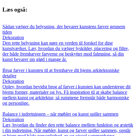
Læs også:
Sådan vælger du belysning, der bevarer kunstens farver gennem
tiden
Dekoration
Den rette belysning kan gøre en verden til forskel for dine
kunstværker. Lær, hvordan du vælger lyskilder, placering og filtre,
der både fremhæver farverne og beskytter mod falmning, så din
kunst bevarer sin glød i mange år.
Brug farver i kunsten til at fremhæve dit hjems arkitektoniske
detaljer
Dekoration
Oplev, hvordan bevidst brug af farver i kunsten kan understrege dit
hjems former, materialer og lys. Få inspiration til at skabe balance
mellem kunst og arkitektur, så rummene fremstår både harmoniske
og personlige.
Balance i indretningen – når møbler og kunst spiller sammen
Dekoration
Lær, hvordan du finder den rette balance mellem funktion og æstetik
i din indretning. Når møbler, kunst og farver spiller sammen, opstår
et hjem med både personlighed, ro og visuel sammenhæng.