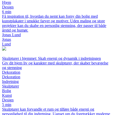
Hjem
Design
6 min
Få inspiration til, hvordan du nemt kan forny din bolig med
kunstplakater i smukke farver og motiver. Uden maling og store
projekter kan du skabe en personlig stemning, der passer til både
årstid og humør.
Jonas Lund
Jonas
Lund
Skulpturer i hjemmet: Skab energi og dynamik i indretningen
Giv dit hjem liv og karakter med skulpturer, der skaber bevægelse
og stemning
Dekoration
Dekoration
Indretning
Skulpturer
Bolig
Kunst
Design
5 min
Skulpturer kan forvandle et rum og tilføre både energi og
personlighed til din indretning. Uanset om du foretrækker moderne