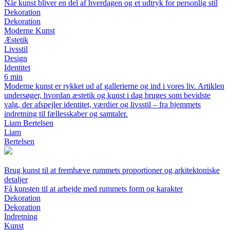
Når kunst bliver en del af hverdagen og et udtryk for personlig stil
Dekoration
Dekoration
Moderne Kunst
Æstetik
Livsstil
Design
Identitet
6 min
Moderne kunst er rykket ud af gallerierne og ind i vores liv. Artiklen
undersøger, hvordan æstetik og kunst i dag bruges som bevidste
valg, der afspejler identitet, værdier og livsstil – fra hjemmets
indretning til fællesskaber og samtaler.
Liam Bertelsen
Liam
Bertelsen
Brug kunst til at fremhæve rummets proportioner og arkitektoniske
detaljer
Få kunsten til at arbejde med rummets form og karakter
Dekoration
Dekoration
Indretning
Kunst