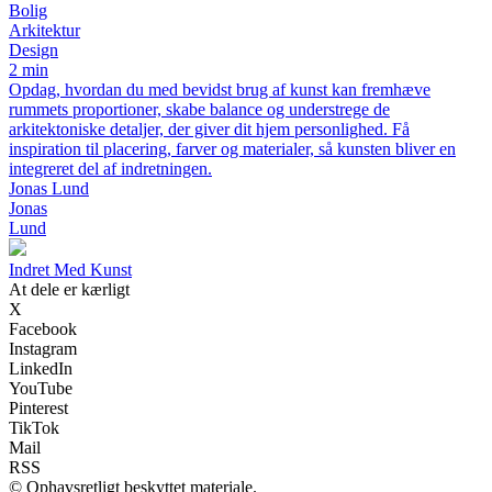
Bolig
Arkitektur
Design
2 min
Opdag, hvordan du med bevidst brug af kunst kan fremhæve
rummets proportioner, skabe balance og understrege de
arkitektoniske detaljer, der giver dit hjem personlighed. Få
inspiration til placering, farver og materialer, så kunsten bliver en
integreret del af indretningen.
Jonas Lund
Jonas
Lund
Indret Med Kunst
At dele er kærligt
X
Facebook
Instagram
LinkedIn
YouTube
Pinterest
TikTok
Mail
RSS
© Ophavsretligt beskyttet materiale.