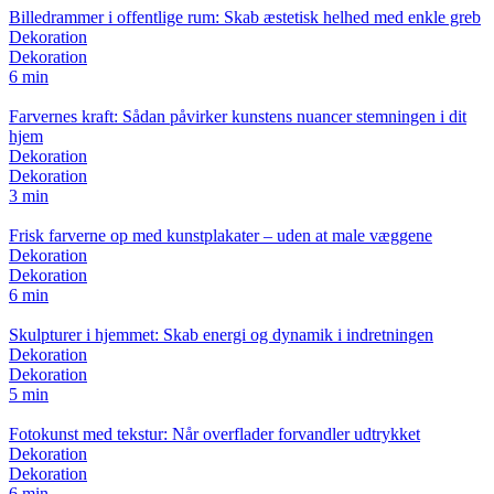
Billedrammer i offentlige rum: Skab æstetisk helhed med enkle greb
Dekoration
Dekoration
6 min
Farvernes kraft: Sådan påvirker kunstens nuancer stemningen i dit
hjem
Dekoration
Dekoration
3 min
Frisk farverne op med kunstplakater – uden at male væggene
Dekoration
Dekoration
6 min
Skulpturer i hjemmet: Skab energi og dynamik i indretningen
Dekoration
Dekoration
5 min
Fotokunst med tekstur: Når overflader forvandler udtrykket
Dekoration
Dekoration
6 min