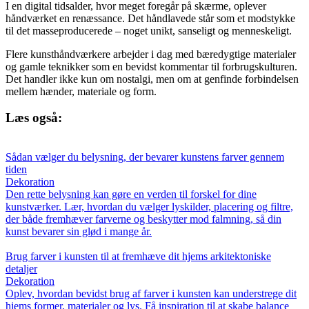
I en digital tidsalder, hvor meget foregår på skærme, oplever
håndværket en renæssance. Det håndlavede står som et modstykke
til det masseproducerede – noget unikt, sanseligt og menneskeligt.
Flere kunsthåndværkere arbejder i dag med bæredygtige materialer
og gamle teknikker som en bevidst kommentar til forbrugskulturen.
Det handler ikke kun om nostalgi, men om at genfinde forbindelsen
mellem hænder, materiale og form.
Læs også:
Sådan vælger du belysning, der bevarer kunstens farver gennem
tiden
Dekoration
Den rette belysning kan gøre en verden til forskel for dine
kunstværker. Lær, hvordan du vælger lyskilder, placering og filtre,
der både fremhæver farverne og beskytter mod falmning, så din
kunst bevarer sin glød i mange år.
Brug farver i kunsten til at fremhæve dit hjems arkitektoniske
detaljer
Dekoration
Oplev, hvordan bevidst brug af farver i kunsten kan understrege dit
hjems former, materialer og lys. Få inspiration til at skabe balance