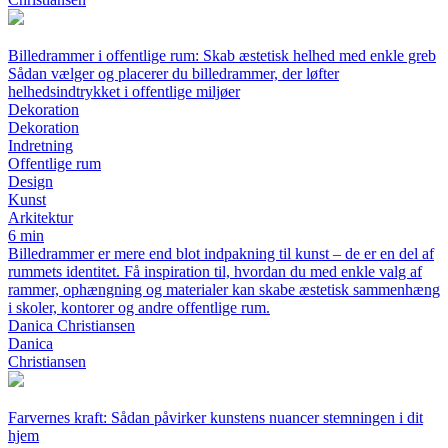
Billedrammer i offentlige rum: Skab æstetisk helhed med enkle greb
Sådan vælger og placerer du billedrammer, der løfter
helhedsindtrykket i offentlige miljøer
Dekoration
Dekoration
Indretning
Offentlige rum
Design
Kunst
Arkitektur
6 min
Billedrammer er mere end blot indpakning til kunst – de er en del af
rummets identitet. Få inspiration til, hvordan du med enkle valg af
rammer, ophængning og materialer kan skabe æstetisk sammenhæng
i skoler, kontorer og andre offentlige rum.
Danica Christiansen
Danica
Christiansen
Farvernes kraft: Sådan påvirker kunstens nuancer stemningen i dit
hjem